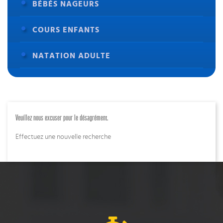
BÉBÉS NAGEURS
COURS ENFANTS
NATATION ADULTE
Veuillez nous excuser pour le désagrément.
Effectuez une nouvelle recherche